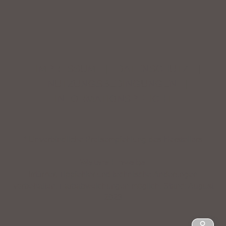
IMPRESSUM
|
DATENSCHUTZ
|
NUTZUNGSBEDINGUNGEN
|
INFORMATIONSPFLICHT
* Unverbindliche Preisempfehlung des Herstellers
Weitere Hinweise
Irrtümer, Tippfehler und technische Änderungen
vorbehalten. Farbabweichungen möglich. Stand: August
2023