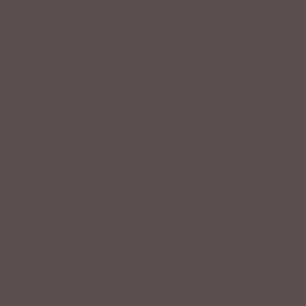
Service
Professionelle Beratung & Probefahrten
Fahrrad fertig montiert vom
Fachpersonal
Riesige Auswahl an Fahrrädern &
Zubehör
ZAHLUNGSARTEN VOR ORT