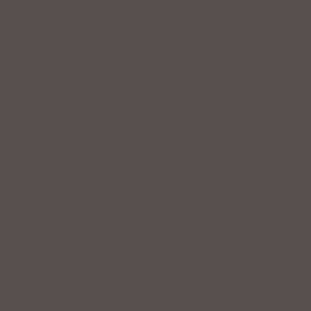
Service
Professionelle Beratung & Probefahrten
Fahrrad fertig montiert vom
Fachpersonal