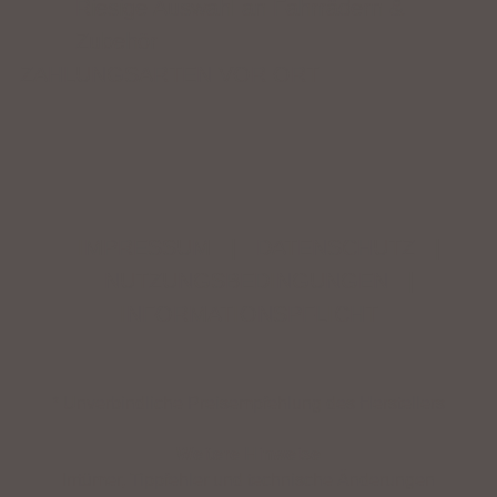
Riesige Auswahl an Fahrrädern &
Zubehör
ZAHLUNGSARTEN VOR ORT
IMPRESSUM
|
DATENSCHUTZ
|
NUTZUNGSBEDINGUNGEN
|
INFORMATIONSPFLICHT
* Unverbindliche Preisempfehlung des Herstellers
Weitere Hinweise
Irrtümer, Tippfehler und technische Änderungen