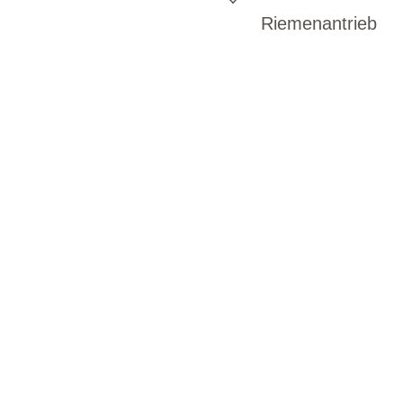
Riemenantrieb
BIKE-LEASIN
EINFACH UND PREISGÜNSTIG ZUM NEU
Wir beraten Sie gerne welches Bike zu Ihre
Anforderungen passt - und können Ihnen att
Konditionen vermitteln.