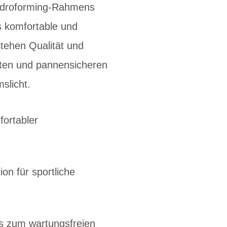
ydroforming-Rahmens
s komfortable und
stehen Qualität und
eiten und pannensicheren
mslicht.
ortabler
on für sportliche
is zum wartungsfreien