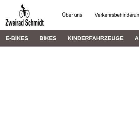
Über uns
Verkehrsbehinderu
E-BIKES
BIKES
KINDERFAHRZEUGE
A