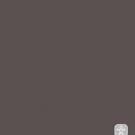
IMPRESSUM
|
DATENSCHUTZ
|
NUTZUNGSBEDINGUNGEN
|
INFORMATIONSPFLICHT
* Unverbindliche Preisempfehlung des Herstellers
Weitere Hinweise
Irrtümer, Tippfehler und technische Änderungen
vorbehalten. Farbabweichungen möglich. Stand: August
2023
© Zweirad Schmidt