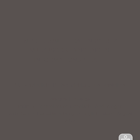
IMPRESSUM
|
DATENSCHUTZ
|
NUTZUNGSBEDINGUNGEN
|
INFORMATIONSPFLICHT
* Unverbindliche Preisempfehlung des Herstellers
Weitere Hinweise
Irrtümer, Tippfehler und technische Änderungen
vorbehalten. Farbabweichungen möglich. Stand: August
2023