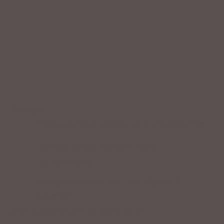
Service
Professionelle Beratung & Probefahrten
Fahrrad fertig montiert vom
Fachpersonal
Riesige Auswahl an Fahrrädern &
Zubehör
ZAHLUNGSARTEN VOR ORT