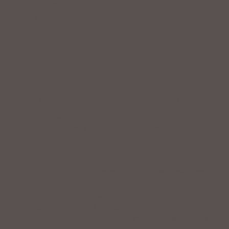
Zubehör
ZAHLUNGSARTEN VOR ORT
IMPRESSUM
|
DATENSCHUTZ
|
NUTZUNGSBEDINGUNGEN
|
INFORMATIONSPFLICHT
* Unverbindliche Preisempfehlung des Herstellers
Weitere Hinweise
Irrtümer, Tippfehler und technische Änderungen
vorbehalten. Farbabweichungen möglich. Stand: August