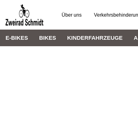
Über uns
Verkehrsbehinderu
E-BIKES
BIKES
KINDERFAHRZEUGE
A