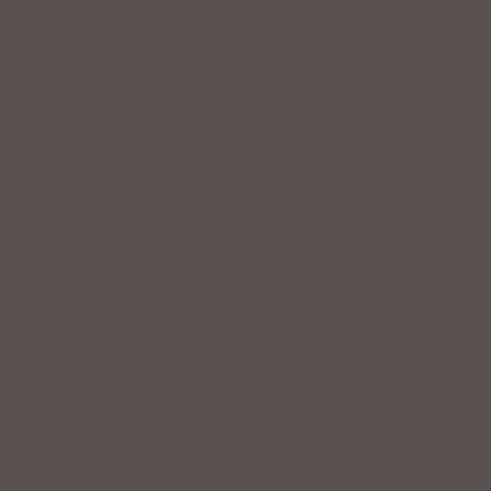
Service
Professionelle Beratung & Probefahrten
Fahrrad fertig montiert vom
Fachpersonal
Riesige Auswahl an Fahrrädern &
Zubehör
ZAHLUNGSARTEN VOR ORT