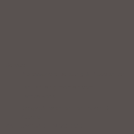
Service
Professionelle Beratung & Probefahrten
Fahrrad fertig montiert vom
Fachpersonal
Riesige Auswahl an Fahrrädern &
Zubehör
ZAHLUNGSARTEN VOR ORT