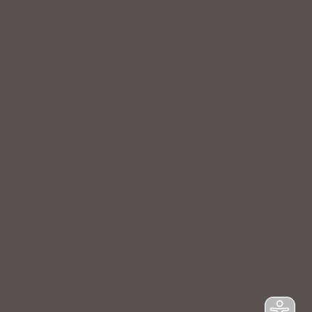
IMPRESSUM
|
DATENSCHUTZ
|
NUTZUNGSBEDINGUNGEN
|
INFORMATIONSPFLICHT
* Unverbindliche Preisempfehlung des Herstellers
Weitere Hinweise
Irrtümer, Tippfehler und technische Änderungen
vorbehalten. Farbabweichungen möglich. Stand: August
2023