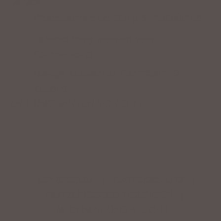
Service
Professionelle Beratung & Probefahrten
Fahrrad fertig montiert vom
Fachpersonal
Riesige Auswahl an Fahrrädern &
Zubehör
ZAHLUNGSARTEN VOR ORT
IMPRESSUM
|
DATENSCHUTZ
|
NUTZUNGSBEDINGUNGEN
|
INFORMATIONSPFLICHT