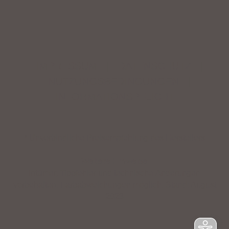
IMPRESSUM
|
DATENSCHUTZ
|
NUTZUNGSBEDINGUNGEN
|
INFORMATIONSPFLICHT
* Unverbindliche Preisempfehlung des Herstellers
Weitere Hinweise
Irrtümer, Tippfehler und technische Änderungen
vorbehalten. Farbabweichungen möglich. Stand: August
2023