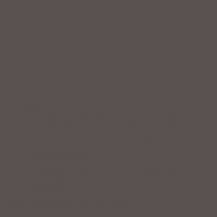
Service
Professionelle Beratung & Probefahrten
Fahrrad fertig montiert vom
Fachpersonal
Riesige Auswahl an Fahrrädern &
Zubehör
ZAHLUNGSARTEN VOR ORT