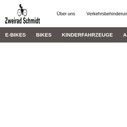
Über uns
Verkehrsbehinderu
E-BIKES
BIKES
KINDERFAHRZEUGE
A