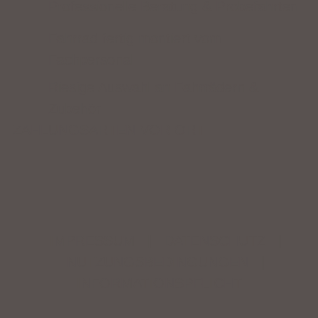
Professionelle Beratung & Probefahrten
Fahrrad fertig montiert vom
Fachpersonal
Riesige Auswahl an Fahrrädern &
Zubehör
ZAHLUNGSARTEN VOR ORT
IMPRESSUM
|
DATENSCHUTZ
|
NUTZUNGSBEDINGUNGEN
|
INFORMATIONSPFLICHT