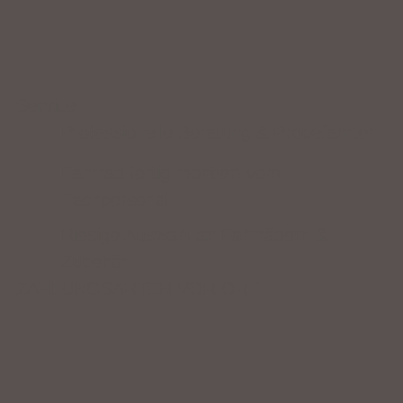
Service
Professionelle Beratung & Probefahrten
Fahrrad fertig montiert vom
Fachpersonal
Riesige Auswahl an Fahrrädern &
Zubehör
ZAHLUNGSARTEN VOR ORT