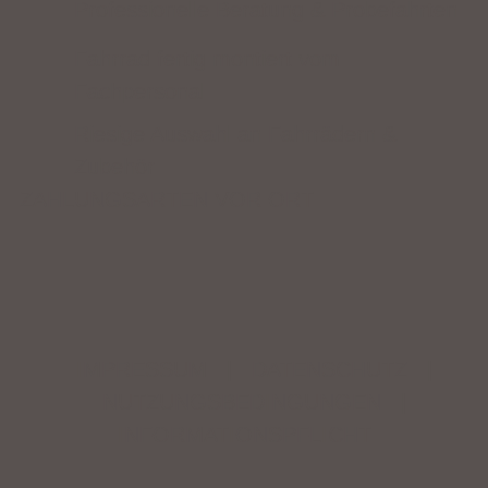
Professionelle Beratung & Probefahrten
Fahrrad fertig montiert vom
Fachpersonal
Riesige Auswahl an Fahrrädern &
Zubehör
ZAHLUNGSARTEN VOR ORT
IMPRESSUM
|
DATENSCHUTZ
|
NUTZUNGSBEDINGUNGEN
|
INFORMATIONSPFLICHT