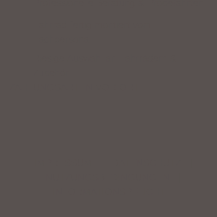
Professionelle Beratung & Probefahrten
Fahrrad fertig montiert vom
Fachpersonal
Riesige Auswahl an Fahrrädern &
Zubehör
ZAHLUNGSARTEN VOR ORT
IMPRESSUM
|
DATENSCHUTZ
|
NUTZUNGSBEDINGUNGEN
|
INFORMATIONSPFLICHT