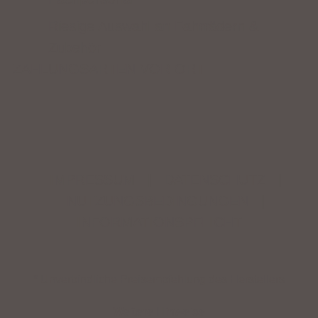
Riesige Auswahl an Fahrrädern &
Zubehör
ZAHLUNGSARTEN VOR ORT
IMPRESSUM
|
DATENSCHUTZ
|
NUTZUNGSBEDINGUNGEN
|
INFORMATIONSPFLICHT
* Unverbindliche Preisempfehlung des Herstellers
Weitere Hinweise