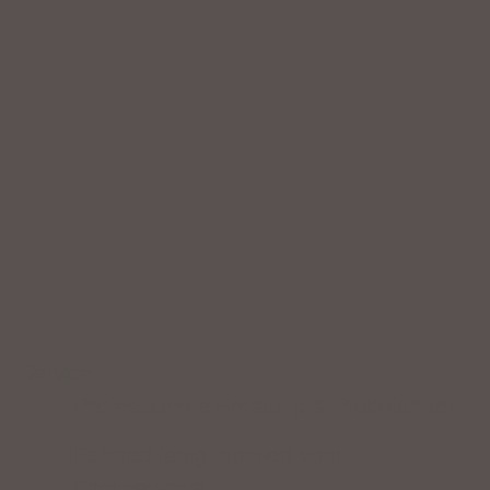
Service
Professionelle Beratung & Probefahrten
Fahrrad fertig montiert vom
Fachpersonal