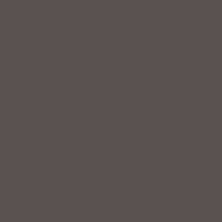
Service
Professionelle Beratung & Probefahrten
Fahrrad fertig montiert vom
Fachpersonal
Riesige Auswahl an Fahrrädern &
Zubehör
ZAHLUNGSARTEN VOR ORT