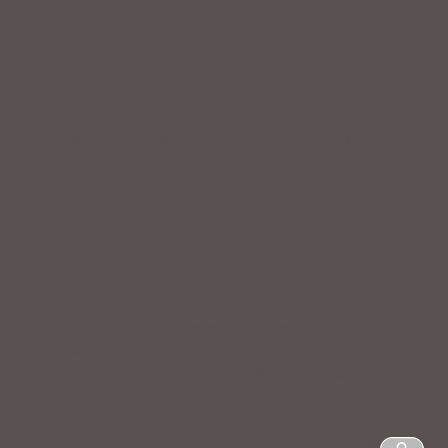
IMPRESSUM
|
DATENSCHUTZ
|
NUTZUNGSBEDINGUNGEN
|
INFORMATIONSPFLICHT
* Unverbindliche Preisempfehlung des Herstellers
Weitere Hinweise
Irrtümer, Tippfehler und technische Änderungen
vorbehalten. Farbabweichungen möglich. Stand: August
2023