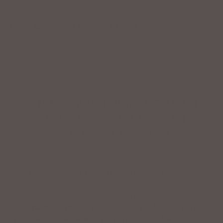
Zubehör
ZAHLUNGSARTEN VOR ORT
IMPRESSUM
|
DATENSCHUTZ
|
NUTZUNGSBEDINGUNGEN
|
INFORMATIONSPFLICHT
* Unverbindliche Preisempfehlung des Herstellers
Weitere Hinweise
Irrtümer, Tippfehler und technische Änderungen
vorbehalten. Farbabweichungen möglich. Stand: August