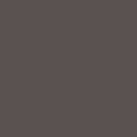
Service
Professionelle Beratung & Probefahrten
Fahrrad fertig montiert vom
Fachpersonal
Riesige Auswahl an Fahrrädern &