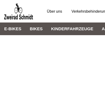
Über uns
Verkehrsbehinderu
E-BIKES
BIKES
KINDERFAHRZEUGE
A