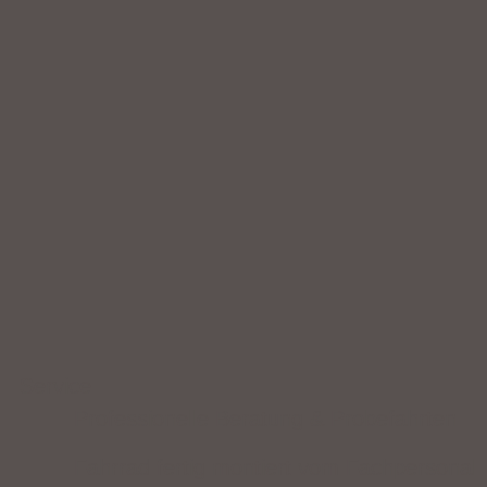
Service
Professionelle Beratung & Probefahrten
Fahrrad fertig montiert vom Fachpersonal