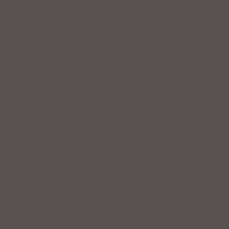
Service
Professionelle Beratung & Probefahrten
Fahrrad fertig montiert vom
Fachpersonal
Riesige Auswahl an Fahrrädern &
Zubehör
ZAHLUNGSARTEN VOR ORT
IMPRESSUM
|
DATENSCHUTZ
|
NUTZUNGSBEDINGUNGEN
|
INFORMATIONSPFLICHT