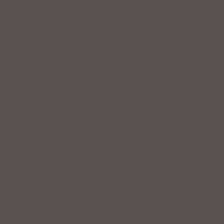
Service
Professionelle Beratung & Probefahrten
Fahrrad fertig montiert vom
Fachpersonal