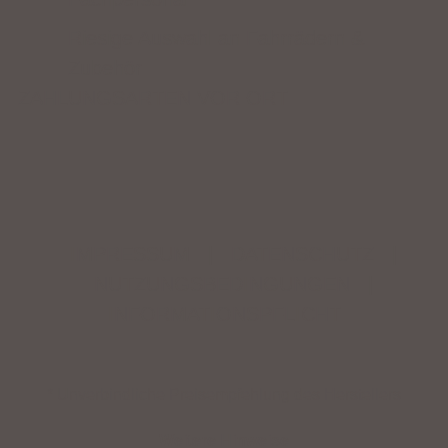
Riesige Auswahl an Fahrrädern &
Zubehör
ZAHLUNGSARTEN VOR ORT
IMPRESSUM
|
DATENSCHUTZ
|
NUTZUNGSBEDINGUNGEN
|
INFORMATIONSPFLICHT
* Unverbindliche Preisempfehlung des Herstellers
Weitere Hinweise