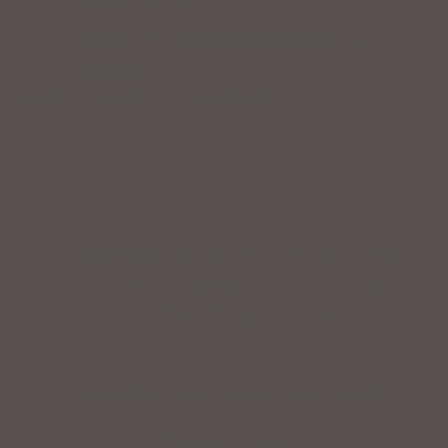
Fachpersonal
Riesige Auswahl an Fahrrädern &
Zubehör
ZAHLUNGSARTEN VOR ORT
IMPRESSUM
|
DATENSCHUTZ
|
NUTZUNGSBEDINGUNGEN
|
INFORMATIONSPFLICHT
* Unverbindliche Preisempfehlung des Herstellers
Weitere Hinweise