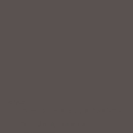
Service
Professionelle Beratung & Probefahrten
Fahrrad fertig montiert vom