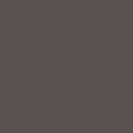
Service
Professionelle Beratung & Probefahrten
Fahrrad fertig montiert vom
Fachpersonal
Riesige Auswahl an Fahrrädern &
Zubehör
ZAHLUNGSARTEN VOR ORT