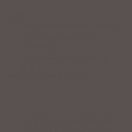
Service
Professionelle Beratung & Probefahrten
Fahrrad fertig montiert vom
Fachpersonal
Riesige Auswahl an Fahrrädern &
Zubehör
ZAHLUNGSARTEN VOR ORT
IMPRESSUM
|
DATENSCHUTZ
|
NUTZUNGSBEDINGUNGEN
|