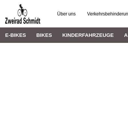
Über uns
Verkehrsbehinderu
E-BIKES
BIKES
KINDERFAHRZEUGE
A