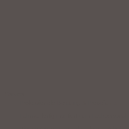
Service
Professionelle Beratung & Probefahrten
Fahrrad fertig montiert vom Fachpersonal
Riesige Auswahl an Fahrrädern & Zubehör