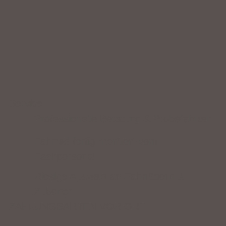
Service
Professionelle Beratung & Probefahrten
Fahrrad fertig montiert vom
Fachpersonal
Riesige Auswahl an Fahrrädern &
Zubehör
ZAHLUNGSARTEN VOR ORT