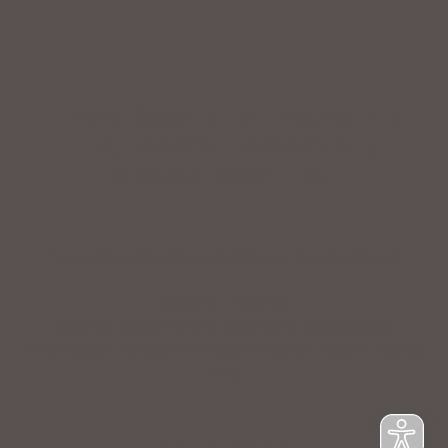
IMPRESSUM
|
DATENSCHUTZ
|
NUTZUNGSBEDINGUNGEN
|
INFORMATIONSPFLICHT
* Unverbindliche Preisempfehlung des Herstellers
Weitere Hinweise
Irrtümer, Tippfehler und technische Änderungen
vorbehalten. Farbabweichungen möglich. Stand: August
2023