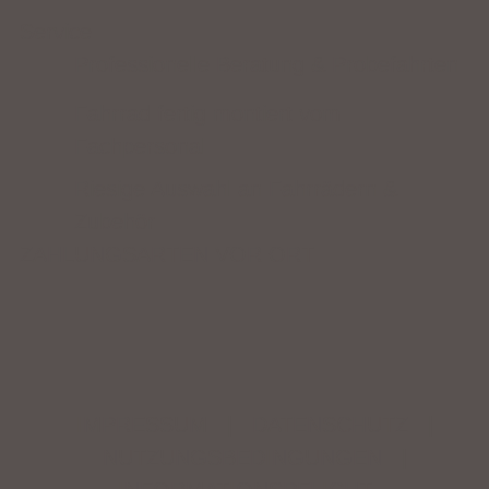
Service
Professionelle Beratung & Probefahrten
Fahrrad fertig montiert vom
Fachpersonal
Riesige Auswahl an Fahrrädern &
Zubehör
ZAHLUNGSARTEN VOR ORT
IMPRESSUM
|
DATENSCHUTZ
|
NUTZUNGSBEDINGUNGEN
|