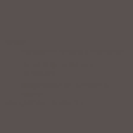
Service
Professionelle Beratung & Probefahrten
Fahrrad fertig montiert vom
Fachpersonal
Riesige Auswahl an Fahrrädern &
Zubehör
ZAHLUNGSARTEN VOR ORT