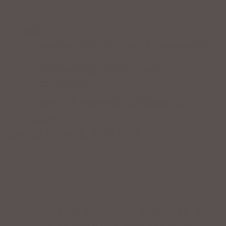
Service
Professionelle Beratung & Probefahrten
Fahrrad fertig montiert vom
Fachpersonal
Riesige Auswahl an Fahrrädern &
Zubehör
ZAHLUNGSARTEN VOR ORT
IMPRESSUM
|
DATENSCHUTZ
|