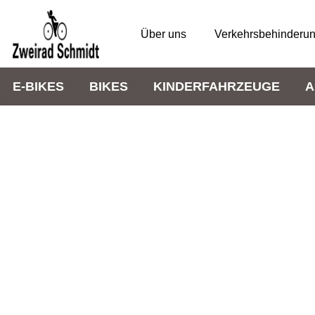
Über uns
Verkehrsbehinderu
E-BIKES
BIKES
KINDERFAHRZEUGE
A