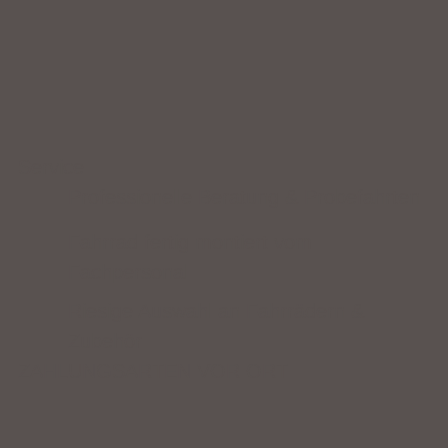
Service
Professionelle Beratung & Probefahrten
Fahrrad fertig montiert vom
Fachpersonal
Riesige Auswahl an Fahrrädern &
Zubehör
ZAHLUNGSARTEN VOR ORT