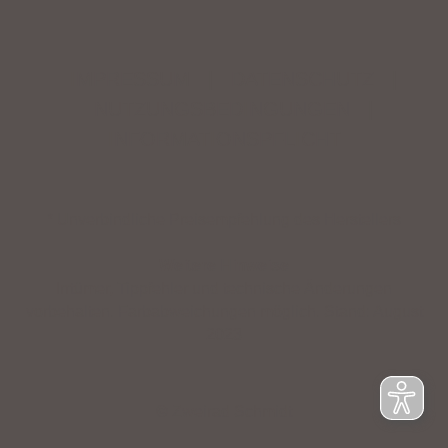
IMPRESSUM
|
DATENSCHUTZ
|
NUTZUNGSBEDINGUNGEN
|
INFORMATIONSPFLICHT
* Unverbindliche Preisempfehlung des Herstellers
Weitere Hinweise
Irrtümer, Tippfehler und technische Änderungen
vorbehalten. Farbabweichungen möglich. Stand: August
2023
© Zweirad Schmidt