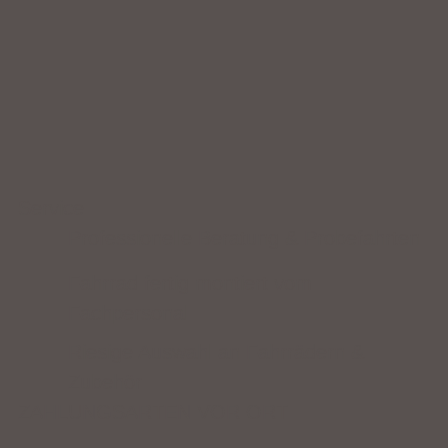
Service
Professionelle Beratung & Probefahrten
Fahrrad fertig montiert vom
Fachpersonal
Riesige Auswahl an Fahrrädern &
Zubehör
ZAHLUNGSARTEN VOR ORT