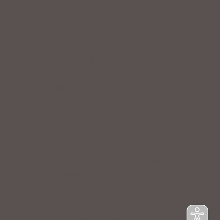
IMPRESSUM
|
DATENSCHUTZ
|
NUTZUNGSBEDINGUNGEN
|
INFORMATIONSPFLICHT
* Unverbindliche Preisempfehlung des Herstellers
Weitere Hinweise
Irrtümer, Tippfehler und technische Änderungen
vorbehalten. Farbabweichungen möglich. Stand: August
2023