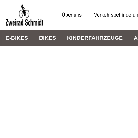
Über uns
Verkehrsbehinderu
E-BIKES
BIKES
KINDERFAHRZEUGE
A