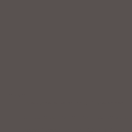
Service
Professionelle Beratung & Probefahrten
Fahrrad fertig montiert vom Fachpersonal
Riesige Auswahl an Fahrrädern & Zubehör