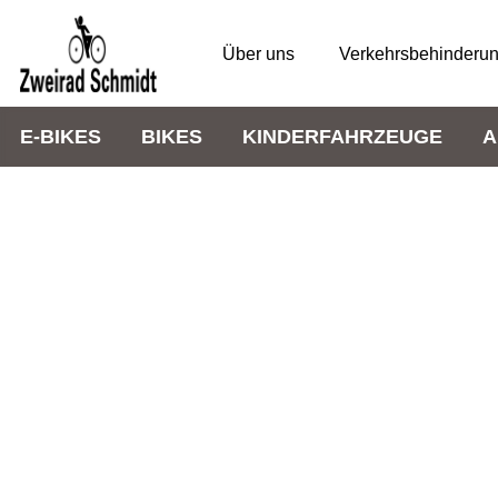
Über uns
Verkehrsbehinderu
E-BIKES
BIKES
KINDERFAHRZEUGE
A