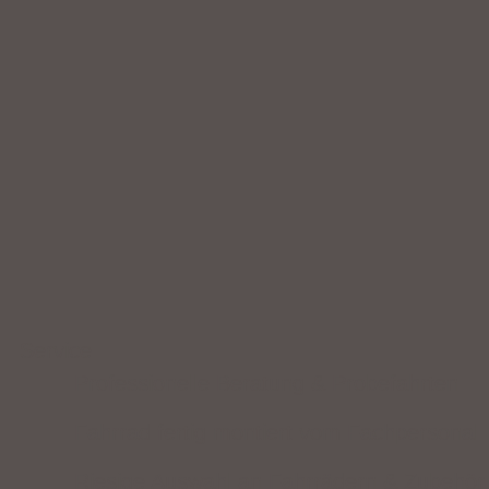
Service
Professionelle Beratung & Probefahrten
Fahrrad fertig montiert vom Fachpersonal
Riesige Auswahl an Fahrrädern & Zubehör