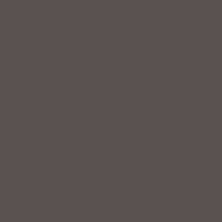
Service
Professionelle Beratung & Probefahrten
Fahrrad fertig montiert vom
Fachpersonal
Riesige Auswahl an Fahrrädern &
Zubehör
ZAHLUNGSARTEN VOR ORT