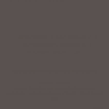
IMPRESSUM
|
DATENSCHUTZ
|
NUTZUNGSBEDINGUNGEN
|
INFORMATIONSPFLICHT
* Unverbindliche Preisempfehlung des Herstellers
Weitere Hinweise
Irrtümer, Tippfehler und technische Änderungen
vorbehalten. Farbabweichungen möglich. Stand: August
2023