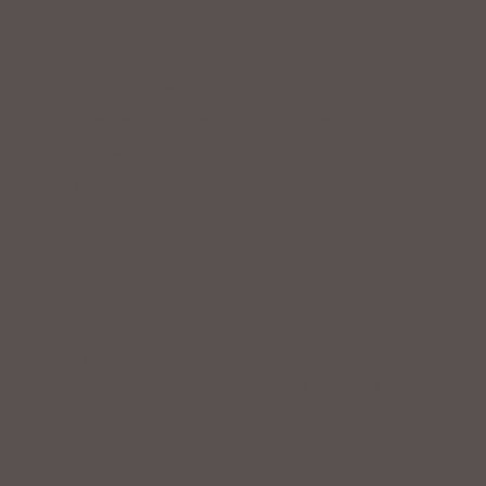
Professionelle Beratung & Probefahrten
Fahrrad fertig montiert vom
Fachpersonal
Riesige Auswahl an Fahrrädern &
Zubehör
ZAHLUNGSARTEN VOR ORT
IMPRESSUM
|
DATENSCHUTZ
|
NUTZUNGSBEDINGUNGEN
|
INFORMATIONSPFLICHT