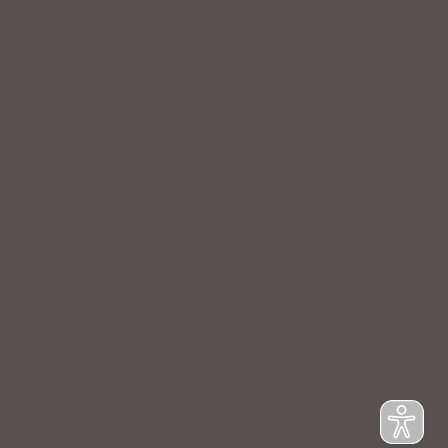
IMPRESSUM
|
DATENSCHUTZ
|
NUTZUNGSBEDINGUNGEN
|
INFORMATIONSPFLICHT
* Unverbindliche Preisempfehlung des Herstellers
Weitere Hinweise
Irrtümer, Tippfehler und technische Änderungen
vorbehalten. Farbabweichungen möglich. Stand: August
2023
© Zweirad Schmidt