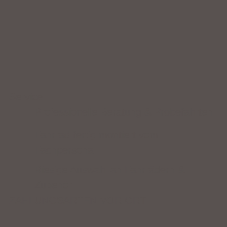
Service
Professionelle Beratung & Probefahrten
Fahrrad fertig montiert vom
Fachpersonal
Riesige Auswahl an Fahrrädern &
Zubehör
ZAHLUNGSARTEN VOR ORT