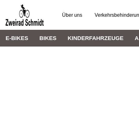
Über uns
Verkehrsbehinderu
E-BIKES
BIKES
KINDERFAHRZEUGE
A