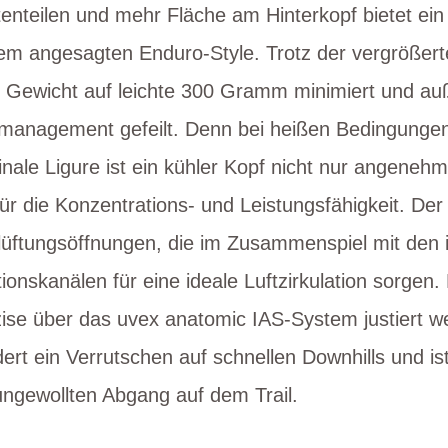
nteilen und mehr Fläche am Hinterkopf bietet ein 
 dem angesagten Enduro-Style. Trotz der vergröße
s Gewicht auf leichte 300 Gramm minimiert und a
smanagement gefeilt. Denn bei heißen Bedingungen
inale Ligure ist ein kühler Kopf nicht nur angeneh
ür die Konzentrations- und Leistungsfähigkeit. De
lüftungsöffnungen, die im Zusammenspiel mit den 
tionskanälen für eine ideale Luftzirkulation sorgen
ise über das uvex anatomic IAS-System justiert 
ert ein Verrutschen auf schnellen Downhills und ist
ungewollten Abgang auf dem Trail.