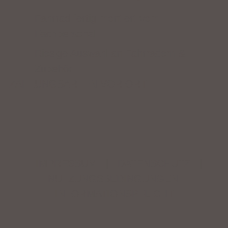
Fahrrad fertig montiert vom
Fachpersonal
Riesige Auswahl an Fahrrädern &
Zubehör
ZAHLUNGSARTEN VOR ORT
IMPRESSUM
|
DATENSCHUTZ
|
NUTZUNGSBEDINGUNGEN
|
INFORMATIONSPFLICHT