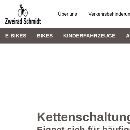
Über uns
Verkehrsbehinderu
E-BIKES
BIKES
KINDERFAHRZEUGE
A
Kettenschaltun
Eignet sich für häuf