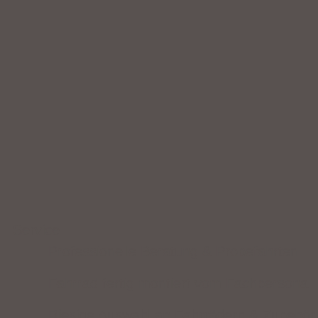
Service
Professionelle Beratung & Probefahrten
Fahrrad fertig montiert vom Fachpersonal
Riesige Auswahl an Fahrrädern & Zubehör